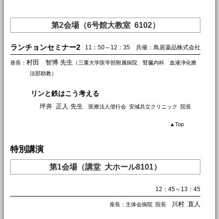
第2会場（6号館大教室 6102）
ランチョンセミナー2
11：50～12：35 共催：鳥居薬品株式会社
村田 智博 先生
座長：
（三重大学医学部附属病院 腎臓内科 血液浄化療
法部助教）
リンと鉄はこう考える
坪井 正人 先生
医療法人偕行会 安城共立クリニック 院長
▲
Top
特別講演
第1会場（講堂 大ホール8101）
12：45～13：45
川村 直人
座長：主体会病院 院長