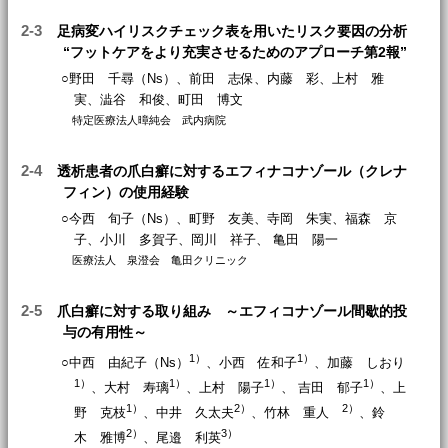
2-3
足病変ハイリスクチェック表を用いたリスク要因の分析
“フットケアをより充実させるためのアプローチ第2報”
○野田 千尋（Ns）、前田 志保、内藤 彩、上村 雅
実、澁谷 和俊、町田 博文
特定医療法人暲純会 武内病院
2-4
透析患者の爪白癬に対するエフィナコナゾール（クレナ
フィン）の使用経験
○今西 旬子（Ns）、町野 友美、寺岡 朱実、福森 京
子、小川 多賀子、岡川 祥子、 亀田 陽一
医療法人 泉澄会 亀田クリニック
2-5
爪白癬に対する取り組み ～エフィコナゾール間歇的投
与の有用性～
1）
1）
○中西 由紀子（Ns）
、小西 佐和子
、加藤 しおり
1）
1）
1）
1）
、大村 寿璃
、上村 陽子
、 吉田 郁子
、上
1）
2）
2）
野 克枝
、中井 久太夫
、竹林 重人
、鈴
2）
3）
木 雅博
、尾邉 利英