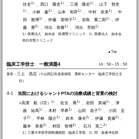
1）
1）
1）
佳史
、西口 隆史
、三浦 隆史
、山下 智史
1）
2）
1）
1）
、小林 薫
、山本 和昇
、 中村 奈美
、中
1）
1）
1）
田 敦博
、伊藤 英明子
、岩島 重二郎
、伊
2）
1）
1）
藤 豊
、河出 恭雅
、 河出 芳助
1）医療法人 如水会 鈴鹿腎クリニック、2）医療法人 如水会
四日市腎クリニック
▲
Top
臨床工学技士 一般演題4
14：50～15：50
三上 昌志
座長：
（小山田記念温泉病院 透析センター 臨床工学技士主
任）
4-1
当院におけるシャントPTAの治療成績と背景の検討
1）
1）
1）
○高濱 航（CE）
、佐生 喬
、岩田 英城
、津
1）
1）
1）
曲 祐馬
、木村 早希
、山田 昌子
、 小田 圭
2）
2）
2）
2）
子
、平林 陽介
、鈴木 康夫
、伊藤 貴康
、
2）
2）
2）
藤本 美香
、村田 智博
、 石川 英二
1）三重大学医学部附属病院 臨床工学部、2）同 血液浄化部