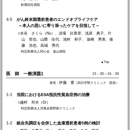
鈴鹿回生病院
4-5
がん終末期透析患者のエンドオブライフケア
～本人の思いに寄り添ったケアを目指して～
○水谷 さくら（Ns）、須場 比香里、浅原 典子、片
山 哲也、山際 佳代、池村 和子、 坂崎 秀美、後
藤 浩也、高城 秀代
特定医療法人同心会 遠山病院
▲
Top
医 師 一般演題1
15：30～16：30
伊藤 豊
座長：
（四日市腎クリニック 院長）
1-1
当院におけるESA抵抗性貧血症例の治療
○越村 邦夫（Dr）
特定医療法人淳風会熊野路クリニック
1-2
統合失調症を合併した血液透析患者5例の検討