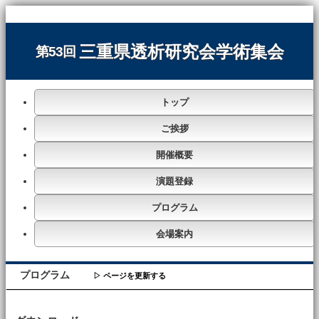
三重県透析研究会学術集会
第53回
トップ
ご挨拶
開催概要
演題登録
プログラム
会場案内
プログラム
▷ ページを更新する