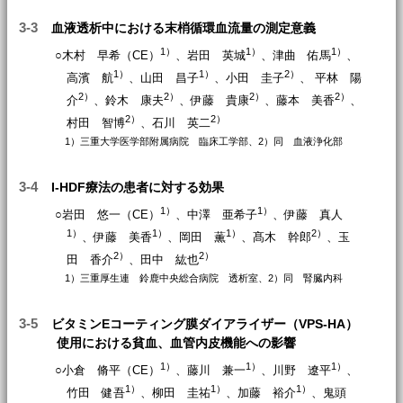
3-3
血液透析中における末梢循環血流量の測定意義
1）
1）
1）
○木村 早希（CE）
、岩田 英城
、津曲 佑馬
、
1）
1）
2）
高濱 航
、山田 昌子
、小田 圭子
、 平林 陽
2）
2）
2）
2）
介
、鈴木 康夫
、伊藤 貴康
、藤本 美香
、
2）
2）
村田 智博
、石川 英二
1）三重大学医学部附属病院 臨床工学部、2）同 血液浄化部
3-4
I-HDF療法の患者に対する効果
1）
1）
○岩田 悠一（CE）
、中澤 亜希子
、伊藤 真人
1）
1）
1）
2）
、伊藤 美香
、岡田 薫
、髙木 幹郎
、玉
2）
2）
田 香介
、田中 紘也
1）三重厚生連 鈴鹿中央総合病院 透析室、2）同 腎臓内科
3-5
ビタミンEコーティング膜ダイアライザー（VPS-HA）
使用における貧血、血管内皮機能への影響
1）
1）
1）
○小倉 脩平（CE）
、藤川 兼一
、川野 遼平
、
1）
1）
1）
竹田 健吾
、柳田 圭祐
、加藤 裕介
、鬼頭