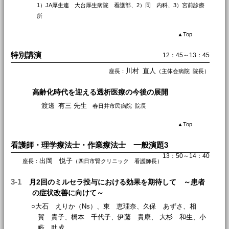
1）JA厚生連 大台厚生病院 看護部、2）同 内科、3）宮前診療
所
▲
Top
特別講演
12：45～13：45
川村 直人
座長：
（主体会病院 院長）
高齢化時代を迎える透析医療の今後の展開
渡邊 有三 先生
春日井市民病院 院長
▲
Top
看護師・理学療法士・作業療法士 一般演題3
13：50～14：40
出岡 悦子
座長：
（四日市腎クリニック 看護師長）
3-1
月2回のミルセラ投与における効果を期待して ～患者
の症状改善に向けて～
○大石 えりか（Ns）、東 恵理奈、久保 あずさ、相
賀 貴子、橋本 千代子、伊藤 貴康、 大杉 和生、小
藪 助成