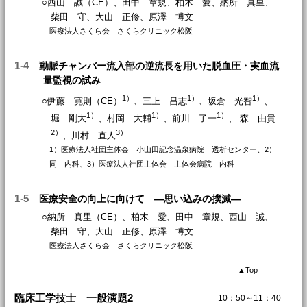
○西山 誠（CE）、田中 章規、柏木 愛、納所 真里、
柴田 守、大山 正修、原澤 博文
医療法人さくら会 さくらクリニック松阪
1-4
動脈チャンバー流入部の逆流長を用いた脱血圧・実血流
量監視の試み
1）
1）
1）
○伊藤 寛則（CE）
、三上 昌志
、坂倉 光智
、
1）
1）
1）
堀 剛大
、村岡 大輔
、前川 了一
、 森 由貴
2）
3）
、川村 直人
1）医療法人社団主体会 小山田記念温泉病院 透析センター、2）
同 内科、3）医療法人社団主体会 主体会病院 内科
1-5
医療安全の向上に向けて ―思い込みの撲滅―
○納所 真里（CE）、柏木 愛、田中 章規、西山 誠、
柴田 守、大山 正修、原澤 博文
医療法人さくら会 さくらクリニック松阪
▲
Top
臨床工学技士 一般演題2
10：50～11：40