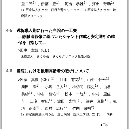
2）
1）
2）
2）
重二郎
、伊藤 豊
、河出 恭雅
、河出 芳助
1）医療法人如水会 四日市腎クリニック、2）医療法人如水会 鈴
鹿腎クリニック
4-5
透析導入期に行った当院の一工夫
―静脈造影像に基づいたシャント作成と安定透析の確
保を目指して―
○田中 章規（CE）
医療法人 さくら会 さくらクリニック松阪分院
4-6
当院における後期高齢者の透析について
1）
1）
1）
○佐藤 真義（CE）
、辻本 有花
、山中 伸吾
、
1）
1）
1）
柴田 洋
、小嶋 岳人
、小切間 猛史
、山谷
1）
1）
1）
美紗
、中村 慎佑
、松本 一統
、中村 里佳
1）
1）
1）
1）
、三宅 智紀
、波田 光司
、 笹井 直樹
、板
1）
2）
2）
垣 正幸
、西村 広行
、竹内 敏明
1）特定医療法人同心会 遠山病院 臨床工学部、2）同： 内科
▲
Top