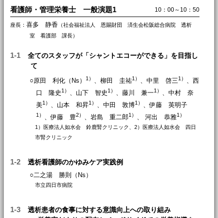
看護師・管理栄養士 一般演題1
10：00～10：50
喜多 静香
座長：
（社会福祉法人 恩賜財団 済生会松阪総合病院 透析
室 看護部 課長）
1-1
全てのスタッフが「シャントエコーができる」を目指し
て
1）
1）
1）
○原田 利化（Ns）
、柳田 圭祐
、中里 啓三
、西
1）
1）
1）
口 隆史
、山下 智史
、藤川 兼一
、中村 奈
1）
1）
1）
美
、山本 和昇
、中田 敦博
、伊藤 英明子
1）
2）
1）
1）
、伊藤 豊
、岩島 重二郎
、 河出 恭雅
1）医療法人如水会 鈴鹿腎クリニック、2）医療法人如水会 四日
市腎クリニック
1-2
透析看護師のかゆみケア実践例
○二之湯 勝則（Ns）
市立四日市病院
1-3
透析患者の食事に対する意識向上への取り組み