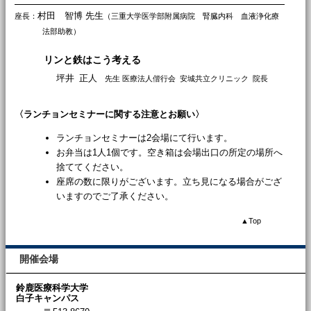
村田 智博 先生
座長：
（三重大学医学部附属病院 腎臓内科 血液浄化療
法部助教）
リンと鉄はこう考える
坪井 正人
先生 医療法人偕行会 安城共立クリニック 院長
〈ランチョンセミナーに関する注意とお願い〉
ランチョンセミナーは2会場にて行います。
お弁当は1人1個です。空き箱は会場出口の所定の場所へ
捨ててください。
座席の数に限りがございます。立ち見になる場合がござ
いますのでご了承ください。
▲
Top
開催会場
鈴鹿医療科学大学
白子キャンパス