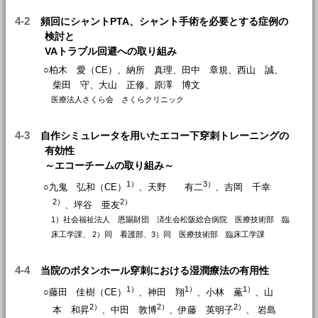
4-2
頻回にシャントPTA、シャント手術を必要とする症例の
検討と
VAトラブル回避への取り組み
○柏木 愛（CE）、納所 真理、田中 章規、西山 誠、
柴田 守、大山 正修、原澤 博文
医療法人さくら会 さくらクリニック
4-3
自作シミュレータを用いたエコー下穿刺トレーニングの
有効性
～エコーチームの取り組み～
1）
3）
○九鬼 弘和（CE）
、天野 有二
、吉岡 千幸
2）
2）
、坪谷 亜友
1）社会福祉法人 恩賜財団 済生会松阪総合病院 医療技術部 臨
床工学課、 2）同 看護部、3）同 医療技術部 臨床工学課
4-4
当院のボタンホール穿刺における湿潤療法の有用性
1）
1）
1）
○藤田 佳樹（CE）
、神田 翔
、小林 薫
、山
2）
2）
2）
本 和昇
、中田 敦博
、伊藤 英明子
、 岩島