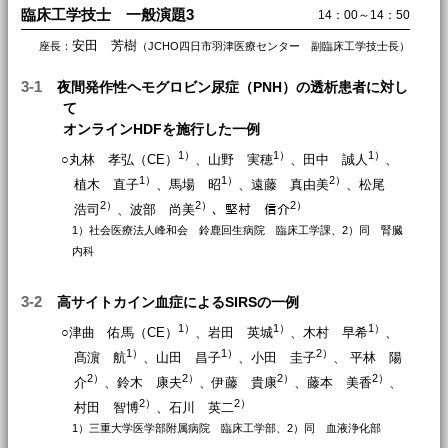
臨床工学技士 一般演題3
14：00～14：50
安田 芳樹
座長：
（JCHO四日市羽津医療センター 副臨床工学技士長）
3-1
夜間発作性ヘモグロビン尿症（PNH）の透析患者に対し
て
オンラインHDFを施行した一例
1）
1）
1）
○丸林 孝弘（CE）
、山野 実穂
、田中 誠人
、
1）
1）
2）
植木 直子
、馬場 昭
、遠藤 真由美
、松尾
2）
2）
2）
浩司
、波部 尚美
、𡌛村 信介
1）社会医療法人峰和会 鈴鹿回生病院 臨床工学課、2）同 腎臓
内科
3-2
高サイトカイン血症によるSIRSの一例
1）
1）
1）
○津曲 佑馬（CE）
、岩田 英城
、木村 早希
、
1）
1）
2）
髙濵 航
、山田 昌子
、小田 圭子
、 平林 陽
2）
2）
2）
2）
介
、鈴木 康夫
、伊藤 貴康
、藤本 美香
、
2）
2）
村田 智博
、石川 英二
1）三重大学医学部附属病院 臨床工学部、2）同 血液浄化部