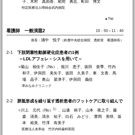
子、木村 真由香、尾間 勇志、町田 博文
特定医療法人暲純会武内病院
▲
Top
看護師 一般演題2
10：50～11：40
涌中 悦子
座長：
（鈴鹿中央総合病院 透析室 看護師長）
2-1
下肢閉塞性動脈硬化症患者の1例
～LDLアフェレ－シスを用いて～
○菊山 裕佳子（Ns）、堀川 恵子、坂田 亜季、竹内
和子、伊與田 美矢子、坂田 久美子、東 文香、馬
場 晶子、奥山 菜津子、伊與田 義信
津みなみクリニック
2-2
胼胝形成を繰り返す透析患者のフットケアに取り組んで
1）
○川上 元代（Ns）
、山邊 裕子、山本 夜之子、藤
森 清美、清水 祐子、白石 みどり、 豊岡 美咲、坂
本 裕美、竹澤 有美子
医療法人友和会 竹沢内科歯科医院