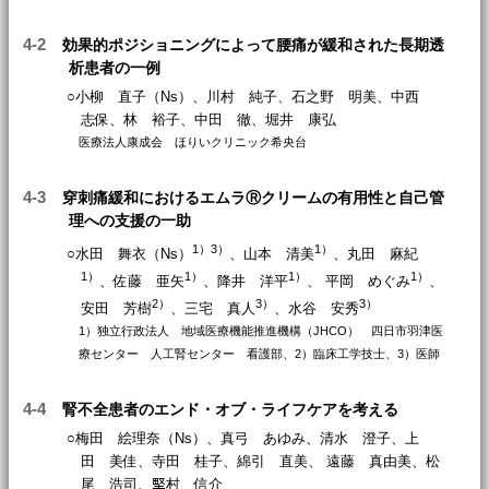
4-2
効果的ポジショニングによって腰痛が緩和された長期透
析患者の一例
○小柳 直子（Ns）、川村 純子、石之野 明美、中西
志保、林 裕子、中田 徹、堀井 康弘
医療法人康成会 ほりいクリニック希央台
4-3
穿刺痛緩和におけるエムラⓇクリームの有用性と自己管
理への支援の一助
1）
3）
1）
○水田 舞衣（Ns）
、山本 清美
、丸田 麻紀
1）
1）
1）
1）
、佐藤 亜矢
、降井 洋平
、 平岡 めぐみ
、
2）
3）
3）
安田 芳樹
、三宅 真人
、水谷 安秀
1）独立行政法人 地域医療機能推進機構（JHCO） 四日市羽津医
療センター 人工腎センター 看護部、2）臨床工学技士、3）医師
4-4
腎不全患者のエンド・オブ・ライフケアを考える
○梅田 絵理奈（Ns）、真弓 あゆみ、清水 澄子、上
田 美佳、寺田 桂子、綿引 直美、 遠藤 真由美、松
尾 浩司、𡌛村 信介