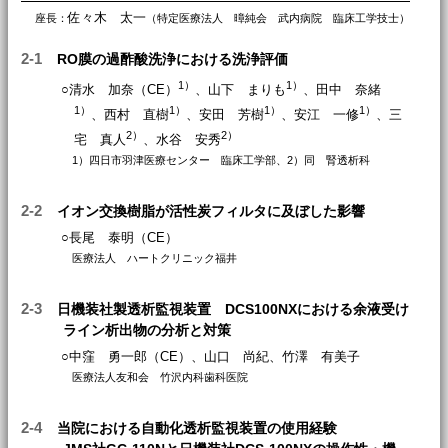
佐々木 太一
座長：
（特定医療法人 暲純会 武内病院 臨床工学技士）
2-1
RO膜の過酢酸洗浄における洗浄評価
1）
1）
○清水 加奈（CE）
、山下 まりも
、田中 奈緒
1）
1）
1）
1）
、西村 直樹
、安田 芳樹
、安江 一修
、三
2）
2）
宅 真人
、水谷 安秀
1）四日市羽津医療センター 臨床工学部、2）同 腎透析科
2-2
イオン交換樹脂が活性炭フィルタに及ぼした影響
○長尾 泰明（CE）
医療法人 ハートクリニック福井
2-3
日機装社製透析監視装置 DCS100NXにおける余液受け
ライン析出物の分析と対策
○中窪 勇一郎（CE）、山口 尚紀、竹澤 有美子
医療法人友和会 竹沢内科歯科医院
2-4
当院における自動化透析監視装置の使用経験