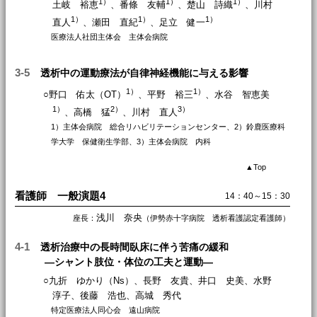
1）
1）
1）
土岐 裕恵
、番條 友輔
、楚山 詩織
、川村
1）
1）
1）
直人
、瀬田 直紀
、足立 健一
医療法人社団主体会 主体会病院
3-5
透析中の運動療法が自律神経機能に与える影響
1）
1）
○野口 佑太（OT）
、平野 裕三
、水谷 智恵美
1）
2）
3）
、高橋 猛
、川村 直人
1）主体会病院 総合リハビリテーションセンター、2）鈴鹿医療科
学大学 保健衛生学部、3）主体会病院 内科
▲
Top
看護師 一般演題4
14：40～15：30
浅川 奈央
座長：
（伊勢赤十字病院 透析看護認定看護師）
4-1
透析治療中の長時間臥床に伴う苦痛の緩和
―シャント肢位・体位の工夫と運動―
○九折 ゆかり（Ns）、長野 友貴、井口 史美、水野
淳子、後藤 浩也、高城 秀代
特定医療法人同心会 遠山病院