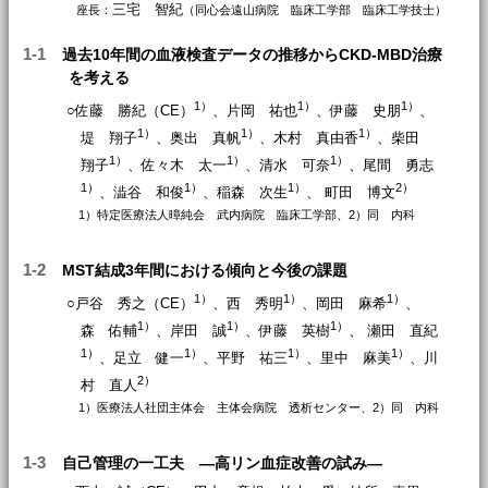
三宅 智紀
座長：
（同心会遠山病院 臨床工学部 臨床工学技士）
1-1
過去10年間の血液検査データの推移からCKD-MBD治療
を考える
1）
1）
1）
○佐藤 勝紀（CE）
、片岡 祐也
、伊藤 史朋
、
1）
1）
1）
堤 翔子
、奥出 真帆
、木村 真由香
、柴田
1）
1）
1）
翔子
、佐々木 太一
、清水 可奈
、尾間 勇志
1）
1）
1）
2）
、澁谷 和俊
、稲森 次生
、 町田 博文
1）特定医療法人暲純会 武内病院 臨床工学部、2）同 内科
1-2
MST結成3年間における傾向と今後の課題
1）
1）
1）
○戸谷 秀之（CE）
、西 秀明
、岡田 麻希
、
1）
1）
1）
森 佑輔
、岸田 誠
、伊藤 英樹
、 瀬田 直紀
1）
1）
1）
1）
、足立 健一
、平野 祐三
、里中 麻美
、川
2）
村 直人
1）医療法人社団主体会 主体会病院 透析センター、2）同 内科
1-3
自己管理の一工夫 ―高リン血症改善の試み―