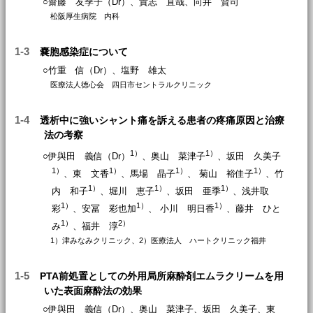
○齋藤 友季子（Dr）、貴志 直哉、向井 賢司
松阪厚生病院 内科
1-3
嚢胞感染症について
○竹重 信（Dr）、塩野 雄太
医療法人徳心会 四日市セントラルクリニック
1-4
透析中に強いシャント痛を訴える患者の疼痛原因と治療
法の考察
1）
1）
○伊與田 義信（Dr）
、奥山 菜津子
、坂田 久美子
1）
1）
1）
1）
、東 文香
、馬場 晶子
、 菊山 裕佳子
、竹
1）
1）
1）
内 和子
、堀川 恵子
、坂田 亜季
、浅井取
1）
1）
1）
彩
、安冨 彩也加
、 小川 明日香
、藤井 ひと
1）
2）
み
、福井 淳
1）津みなみクリニック、2）医療法人 ハートクリニック福井
1-5
PTA前処置としての外用局所麻酔剤エムラクリームを用
いた表面麻酔法の効果
○伊與田 義信（Dr）、奥山 菜津子、坂田 久美子、東