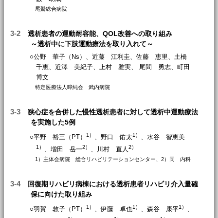
尾鷲総合病院
3-2
透析患者の運動耐容能、QOL改善への取り組み
～透析中に下肢運動療法を取り入れて～
○公野 華子（Ns）、近藤 江利圭、佐藤 恵里、土橋
千恵、近澤 美紀子、上村 雅実、 尾間 勇志、町田
博文
特定医療法人暲純会 武内病院
3-3
狭心症を合併した慢性透析患者に対して透析中運動療法
を実施した5例
1）
1）
○平野 裕三（PT）
、野口 佑太
、水谷 智恵美
1）
2）
2）
、増田 岳一
、川村 直人
1）主体会病院 総合リハビリテーションセンター、2）同 内科
3-4
回復期リハビリ病棟における透析患者リハビリ介入量確
保に向けた取り組み
1）
1）
1）
○羽賀 敦子（PT）
、伊藤 卓也
、森谷 康平
、