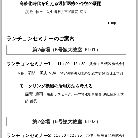
高齢化時代を迎える透析医療の今後の展開
渡邊 有三
先生 春日井市民病院 院長
▲
Top
ランチョンセミナーのご案内
第2会場（6号館大教室 6101）
ランチョンセミナー1
11：50～12：35 共催：日機装株式会社
尾間 勇志 先生
座長：
（特定医療法人暲純会 武内病院 臨床工学部）
モニタリング機能の活用方法を考える
森實 篤司
先生 ホスピーグループ腎透析事業部 統括臨床工学
部 部長
第2会場（6号館大教室 6102）
ランチョンセミナー2
11：50～12：35 共催：鳥居薬品株式会社