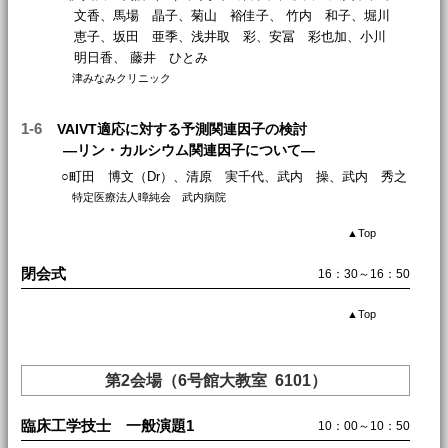
文香、馬場 晶子、菊山 裕佳子、 竹内 和子、堀川
恵子、坂田 亜季、浅井取 彩、安冨 彩也加、小川
明日香、 藤井 ひとみ
津みなみクリニック
1-6
VAIVT適応に対する予測関連因子の検討
―リン・カルシウム関連因子について―
○町田 博文（Dr）、清原 実千代、武内 操、武内 秀之
特定医療法人暲純会 武内病院
▲
Top
閉会式
16：30～16：50
▲
Top
第2会場（6号館大教室 6101）
臨床工学技士 一般演題1
10：00～10：50