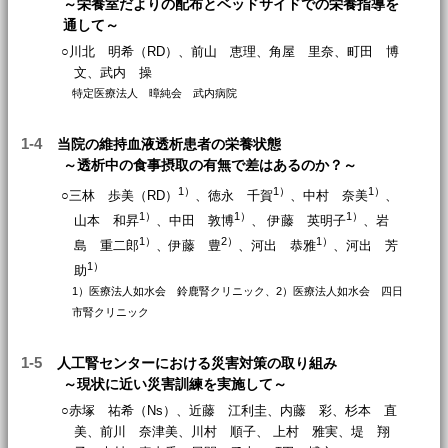
～栄養室だよりの配布とベッドサイドでの栄養指導を
通して～
○川北 明希（RD）、前山 恵理、角屋 里奈、町田 博
文、武内 操
特定医療法人 暲純会 武内病院
1-4
当院の維持血液透析患者の栄養状態
～透析中の食事摂取の有無で差はあるのか？～
1）
1）
1）
○三林 歩美（RD）
、徳永 千賀
、中村 奈美
、
1）
1）
1）
山本 和昇
、中田 敦博
、 伊藤 英明子
、岩
1）
2）
1）
島 重二郎
、伊藤 豊
、河出 恭雅
、河出 芳
1）
助
1）医療法人如水会 鈴鹿腎クリニック、2）医療法人如水会 四日
市腎クリニック
1-5
人工腎センターにおける災害対策の取り組み
～現状に近い災害訓練を実施して～
○赤塚 祐希（Ns）、近藤 江利圭、内藤 彩、杉本 直
美、前川 奈津美、川村 順子、 上村 雅実、堤 翔