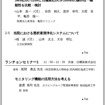
JMS社GC-110Nと日機装社DCS-100NXの操作性・機
能性を比較・検討
○山本 真一（CE）、谷田 精久、渡井 幸司、大西 良
平、亀田 陽一
医療法人泉澄会 亀田クリニック
2-5
当院における透析液清浄化システムについて
○植 誠（CE）、山本 太士、大谷 明弘
公立紀南病院
▲
Top
ランチョンセミナー1
11：50～12：35 共催：日機装株式会社
尾間 勇志 先生
座長：
（特定医療法人暲純会 武内病院 臨床工学部）
モニタリング機能の活用方法を考える
森實 篤司 先生
ホスピーグループ腎透析事業部 統括臨床工学
部 部長
▲
Top